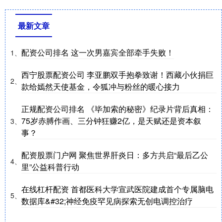
最新文章
配资公司排名 这一次男嘉宾全部牵手失败！
1、
西宁股票配资公司 李亚鹏双手抱拳致谢！西藏小伙捐巨
2、
款给嫣然天使基金，令狐冲与粉丝的暖心接力
正规配资公司排名 《毕加索的秘密》纪录片背后真相：
75岁赤膊作画、三分钟狂赚2亿，是天赋还是资本叙
3、
事？
配资股票门户网 聚焦世界肝炎日：多方共启“最后乙公
4、
里”公益科普行动
在线杠杆配资 首都医科大学宣武医院建成首个专属脑电
5、
数据库&#32;神经免疫罕见病探索无创电调控治疗