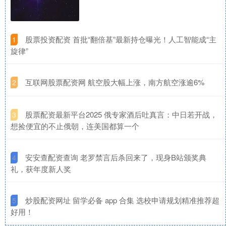
​股票投资配资 首批“翻倍基”最新持仓曝光！人工智能成“主
1
旋律”
​互联网股票配资网 航空股大幅上涨，南方航空涨逾6%
2
​股票配资最新平台2025 俄专家酒后吐真言：中日若开战，
3
想捡便宜的不止俄朝，连美国都算一个
​安安查配资查询 老罗禁言后杀回来了，现身B站颁奖典
4
礼，获年度新人奖
​炒股配资网址 留学必备 app 合集 选校申请规划精准推荐超
5
好用！