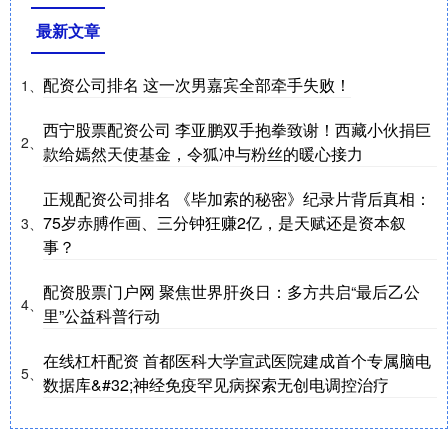
最新文章
配资公司排名 这一次男嘉宾全部牵手失败！
1、
西宁股票配资公司 李亚鹏双手抱拳致谢！西藏小伙捐巨
2、
款给嫣然天使基金，令狐冲与粉丝的暖心接力
正规配资公司排名 《毕加索的秘密》纪录片背后真相：
75岁赤膊作画、三分钟狂赚2亿，是天赋还是资本叙
3、
事？
配资股票门户网 聚焦世界肝炎日：多方共启“最后乙公
4、
里”公益科普行动
在线杠杆配资 首都医科大学宣武医院建成首个专属脑电
5、
数据库&#32;神经免疫罕见病探索无创电调控治疗